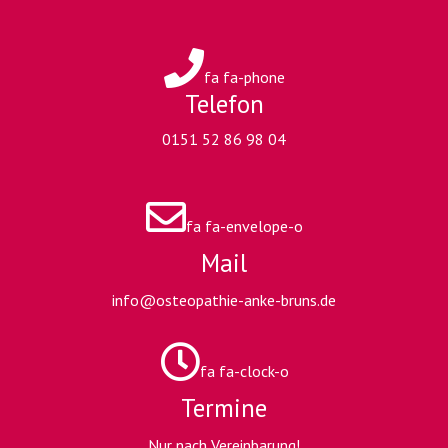
fa fa-phone
Telefon
0151 52 86 98 04
fa fa-envelope-o
Mail
info@osteopathie-anke-bruns.de
fa fa-clock-o
Termine
Nur nach Vereinbarung!