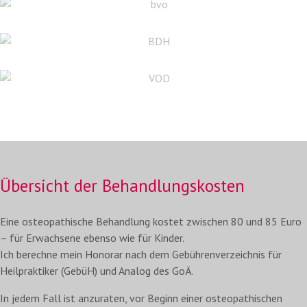
Übersicht der
Behandlungskosten
Eine osteopathische Behandlung kostet zwischen 80 und 85 Euro
– für Erwachsene ebenso wie für Kinder.
Ich berechne mein Honorar nach dem Gebührenverzeichnis für
Heilpraktiker (GebüH) und Analog des GoÄ.
In jedem Fall ist anzuraten, vor Beginn einer osteopathischen